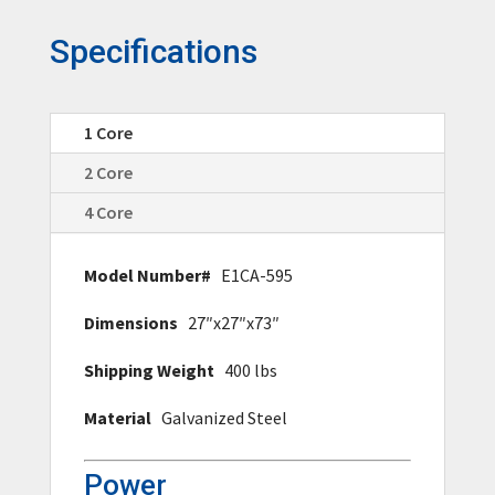
Specifications
1 Core
2 Core
4 Core
Model Number#
E1CA-595
Dimensions
27″x27″x73″
Shipping Weight
400 lbs
Material
Galvanized Steel
Power