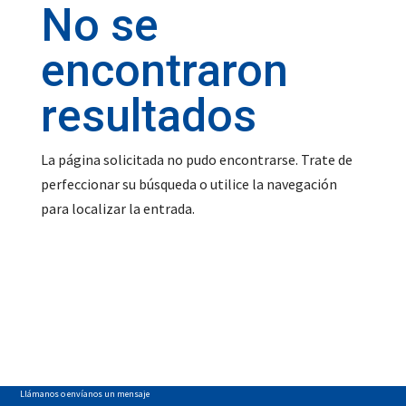
No se
encontraron
resultados
La página solicitada no pudo encontrarse. Trate de
perfeccionar su búsqueda o utilice la navegación
para localizar la entrada.
¿Su empresa
¡Obtenga un análisis de
laboratorio gratuito!
tiene
Empieza aqui
necesidades
únicas?
Llámanos o envíanos un mensaje